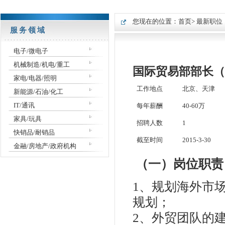
您现在的位置：
首页
> 最新职位
服务领域
电子/微电子
机械制造/机电/重工
国际贸易部部长（
家电/电器/照明
工作地点
北京、天津
新能源/石油/化工
IT/通讯
每年薪酬
40-60万
家具/玩具
招聘人数
1
快销品/耐销品
截至时间
2015-3-30
金融/房地产/政府机构
（一）岗位职责
1
、规划海外市
规划；
2
、外贸团队的