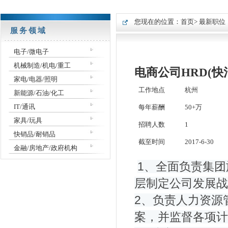
您现在的位置：
首页
> 最新职位
服务领域
电子/微电子
机械制造/机电/重工
电商公司HRD(快
家电/电器/照明
工作地点
杭州
新能源/石油/化工
IT/通讯
每年薪酬
50+万
家具/玩具
招聘人数
1
快销品/耐销品
截至时间
2017-6-30
金融/房地产/政府机构
1、全面负责集
层制定公司发展战
2、负责人力资源
案，并监督各项计