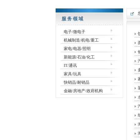
服务领域
电子/微电子
机械制造/机电/重工
家电/电器/照明
新能源/石油/化工
IT/通讯
家具/玩具
快销品/耐销品
金融/房地产/政府机构