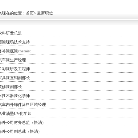
您现在的位置：
首页
> 最新职位
饮料研发总监
面漆现场技术支持
修补漆底漆chemist
汽车漆生产经理
多彩漆研发工程师
家具漆直销副部长
装修漆副部长
水性木器漆化学师
汽车内外饰件涂料区域经理
纸业油墨UV化学师
海外公司财务总监（快消）
海外公司副总裁（快消）