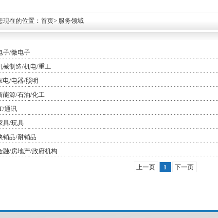
您现在的位置：
首页
> 服务领域
电子/微电子
机械制造/机电/重工
家电/电器/照明
新能源/石油/化工
IT/通讯
家具/玩具
快销品/耐销品
金融/房地产/政府机构
上一页
1
下一页